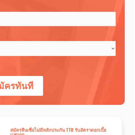
ัครทันที
สมัครสินเชื่อไม่มีหลักประกัน TTB รับอัตราดอกเบี้ย
แสนถูก