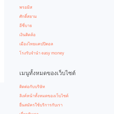
พรอมิส
ศักดิ์สยาม
อีซี่บาย
เงินติดล้อ
เมืองไทยแคปปิตอล
โรงรับจํานํา easy money
เมนูทั้งหมดของเว็บไซต์
ติดต่อกับบริษัท
ลิงค์หน้าทั้งหมดของเว็บไซต์
ยื่นสมัครใช้บริการกับเรา