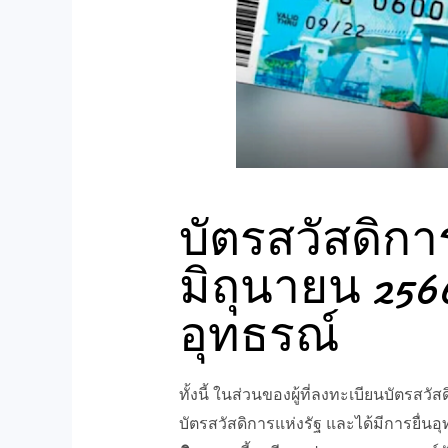
บัตรสวัสดิกา
มิถุนายน 25
อุทธรณ์
ทั้งนี้ ในส่วนของผู้ที่ลงทะเบียนบัตรสว
บัตรสวัสดิการแห่งรัฐ และได้มีการยื่