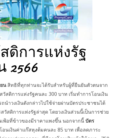
ัสดิการแห่งรัฐ
น 2566
ายน
สิทธิที่ทุกท่านจะได้รับสำหรับผู้ที่ยืนยันตัวตนจาก
ตรสวัสดิการแห่งรัฐคนละ 300 บาท เริ่มทำการโอนเงิน
ารถนำวงเงินดังกล่าวไปใช้จ่ายผ่านบัตรประชาชนได้
รสวัสดิการแห่งรัฐล่าสุด โดยวงเงินส่วนนี้เป็นการช่วย
้อที่ข้าวของมีราคาแพงขึ้น นอกจากนี้
บัตร
รโอนเงินค่าแก๊สหุงต้มคนละ 85 บาท เพื่อลดภาระ