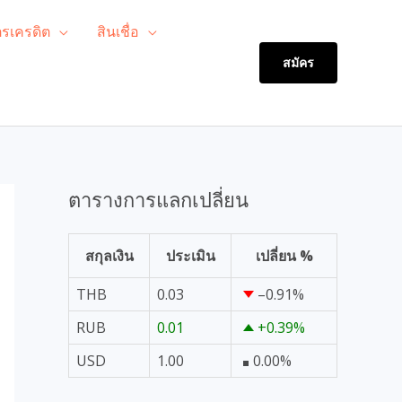
ตรเครดิต
สินเชื่อ
สมัคร
ตารางการแลกเปลี่ยน
สกุลเงิน
ประเมิน
เปลี่ยน %
THB
0.03
–0.91
%
RUB
0.01
+0.39
%
USD
1.00
0.00
%