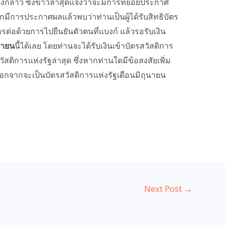
งกล่าว ซึ่งข่าวล่าสุดแจ้งว่าจะมีการทยอยประกาศ
หากมีการประกาศผลแล้วพบว่าท่านเป็นผู้ได้รับสิทธิบัตร
ต่อด้วยการไปยืนยันตัวตนที่แบงก์ แล้วรอรับเงิน
นายน
นี้ได้เลย โดยท่านจะได้รับเงินเข้าบัตรสวัสดิการ
รสวัสดิการแห่งรัฐล่าสุด ซึ่งหากท่านใดมีข้อสงสัยเพิ่ม
นอกจากจะเป็นบัตรสวัสดิการแห่งรัฐเดือนมิถุนายน
Next Post
→