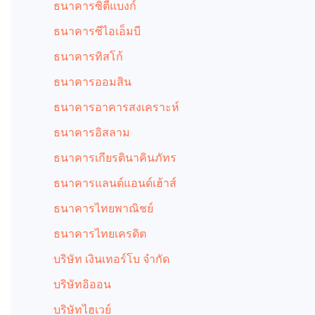
ธนาคารซิตี้แบงก์
ธนาคารซีไอเอ็มบี
ธนาคารทิสโก้
ธนาคารออมสิน
ธนาคารอาคารสงเคราะห์
ธนาคารอิสลาม
ธนาคารเกียรตินาคินภัทร
ธนาคารแลนด์แอนด์เฮ้าส์
ธนาคารไทยพาณิชย์
ธนาคารไทยเครดิต
บริษัท เงินเทอร์โบ จำกัด
บริษัทอิออน
บริษัทไฮเวย์