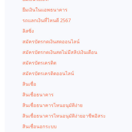
ยืมเงินในแอพธนาคาร
รถแลกเงินที่ไหนดี 2567
ลิสซิ่ง
สมัครบัตรกดเงินสดออนไลน์
สมัครบัตรกดเงินสดไม่มีสลิปเงินเดือน
สมัครบัตรเครดิต
สมัครบัตรเครดิตออนไลน์
สินเชื่อ
สินเชื่อธนาคาร
สินเชื่อธนาคารไหนอนุมัติง่าย
สินเชื่อธนาคารไหนอนุมัติง่ายอาชีพอิสระ
สินเชื่อนอกระบบ