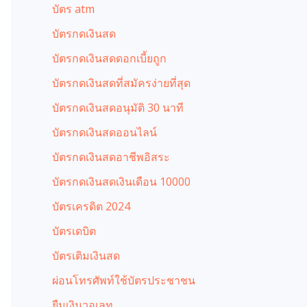
บัตร atm
บัตรกดเงินสด
บัตรกดเงินสดดอกเบี้ยถูก
บัตรกดเงินสดที่สมัครง่ายที่สุด
บัตรกดเงินสดอนุมัติ 30 นาที
บัตรกดเงินสดออนไลน์
บัตรกดเงินสดอาชีพอิสระ
บัตรกดเงินสดเงินเดือน 10000
บัตรเครดิต 2024
บัตรเดบิต
บัตรเติมเงินสด
ผ่อนโทรศัพท์ใช้บัตรประชาชน
ยืมเงินวอเลท