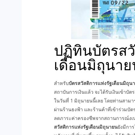
ปฏิทินบัตรสว
เดือนมิถุนาย
สำหรับ
บัตรสวัสดิการแห่งรัฐเดือนมิถุน
สถาบันการเงินแล้ว จะได้รับเงินเข้าบั
ในวันที่ 1 มิถุนายนนี้เลย โดยท่านสาม
ผ่านร้านธงฟ้า และร้านค้าที่เข้าร่วมบัต
ลดภาระค่าครองชีพจากสถานการณ์งเนเฟ
สวัสดิการแห่งรัฐเดือนมิถุนายน
ยังมีกา