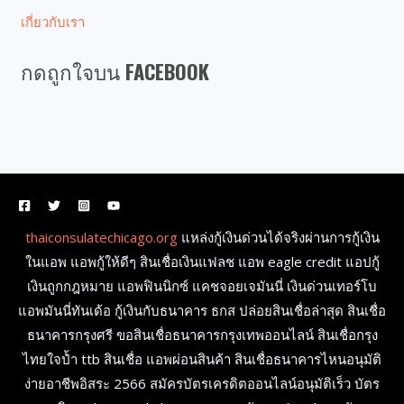
เกี่ยวกับเรา
กดถูกใจบน FACEBOOK
thaiconsulatechicago.org
แหล่งกู้เงินด่วนได้จริงผ่านการกู้เงิน
ในแอพ แอพกู้ให้ดีๆ สินเชื่อเงินแฟลช แอพ eagle credit แอปกู้
เงินถูกกฎหมาย แอพฟินนิกซ์ แคชจอยเจมันนี่ เงินด่วนเทอร์โบ
แอพมันนี่ทันเด้อ กู้เงินกับธนาคาร ธกส ปล่อยสินเชื่อล่าสุด สินเชื่อ
ธนาคารกรุงศรี ขอสินเชื่อธนาคารกรุงเทพออนไลน์ สินเชื่อกรุง
ไทยใจป้ำ ttb สินเชื่อ แอพผ่อนสินค้า สินเชื่อธนาคารไหนอนุมัติ
ง่ายอาชีพอิสระ 2566 สมัครบัตรเครดิตออนไลน์อนุมัติเร็ว บัตร