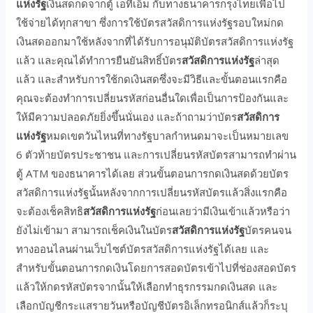
แห่งรัฐ
เงินสดกดจากตู้ เอทีเอ็ม กับทางธนาคารกรุงไทยเพื่อไป
ใช้จ่ายได้ทุกสาขา ซึ่งการใช้บัตรสวัสดิการแห่งรัฐรอบใหม่กด
เงินสดออกมาใช้หลังจากที่ได้รับการอนุมัติบัตรสวัสดิการแห่งรัฐ
แล้ว และคุณได้ทำการยืนยันสิทธิ์บัตร
สวัสดิการแห่งรัฐ
ล่าสุด
แล้ว และสำหรับการใช้กดเงินสดซึ่งจะมีวิธีและขั้นตอนแรกคือ
คุณจะต้องทำการเปลี่ยนรหัสก่อนอื่นใดเพื่อเป็นการป้องกันและ
ให้มีความปลอดภัยยิ่งขึ้นนั่นเอง และถ้าถามว่าบัตร
สวัสดิการ
แห่งรัฐ
หมดเขตวันไหนที่ทางรัฐบาลกำหนดมาจะเป็นหมายเลข
6 ตัวท้ายบัตรประชาชน และการเปลี่ยนรหัสบัตรสามารถทำผ่าน
ตู้ ATM ของธนาคารได้เลย ส่วนขั้นตอนการกดเงินสดด้วยบัตร
สวัสดิการแห่งรัฐนั้นหลังจากการเปลี่ยนรหัสบัตรแล้วสิ่งแรกคือ
จะต้องเช็คสิทธิ
สวัสดิการแห่งรัฐ
ก่อนเลยว่ามีเงินเข้าแล้วหรือว่า
ยังไม่เข้ามา สามารถเช็คเงินในบัตร
สวัสดิการแห่งรัฐ
บัตรคนจน
ทางออนไลนผ่านเว็บไซต์บัตรสวัสดิการแห่งรัฐได้เลย และ
สำหรับขั้นตอนการกดเงินโดยการสอดบัตรเข้าไปที่ช่องสอดบัตร
แล้วให้กดรหัสบัตรจากนั้นให้เลือกทำธุรกรรมกดเงินสด และ
เลือกบัญชีกระแสรายวันหรือบัญชีบัตรอิเล็กทรอนิกส์แล้วก็ระบุ