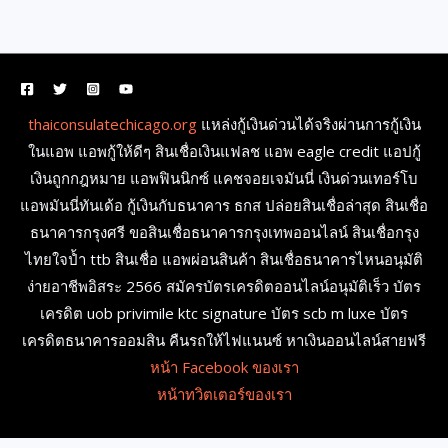
thaiconsulatechicago.org
แหล่งกู้เงินด่วนได้จริงผ่านการกู้เงิน
ในแอพ แอพกู้ให้ดีๆ สินเชื่อเงินแฟลช แอพ eagle credit แอปกู้
เงินถูกกฎหมาย แอพฟินนิกซ์ แคชจอยเจมันนี่ เงินด่วนเทอร์โบ
แอพมันนี่ทันเด้อ กู้เงินกับธนาคาร ธกส ปล่อยสินเชื่อล่าสุด สินเชื่อ
ธนาคารกรุงศรี ขอสินเชื่อธนาคารกรุงเทพออนไลน์ สินเชื่อกรุง
ไทยใจป้ำ ttb สินเชื่อ แอพผ่อนสินค้า สินเชื่อธนาคารไหนอนุมัติ
ง่ายอาชีพอิสระ 2566 สมัครบัตรเครดิตออนไลน์อนุมัติเร็ว บัตร
เครดิต uob privimile ktc signature บัตร scb m luxe บัตร
เครดิตธนาคารออมสิน คืนรถให้ไฟแนนซ์ หาเงินออนไลน์สายฟรี
หน้า Facebook ของเรา
หน้าทวิตเตอร์ของเรา