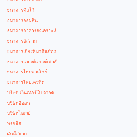
ธนาคารทิสโก้
ธนาคารออมสิน
ธนาคารอาคารสงเคราะห์
ธนาคารอิสลาม
ธนาคารเกียรตินาคินภัทร
ธนาคารแลนด์แอนด์เฮ้าส์
ธนาคารไทยพาณิชย์
ธนาคารไทยเครดิต
บริษัท เงินเทอร์โบ จำกัด
บริษัทอิออน
บริษัทไฮเวย์
พรอมิส
ศักดิ์สยาม