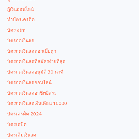
กู้เงินออนไลน์
ทำบัตรเครดิต
บัตร atm
บัตรกดเงินสด
บัตรกดเงินสดดอกเบี้ยถูก
บัตรกดเงินสดที่สมัครง่ายที่สุด
บัตรกดเงินสดอนุมัติ 30 นาที
บัตรกดเงินสดออนไลน์
บัตรกดเงินสดอาชีพอิสระ
บัตรกดเงินสดเงินเดือน 10000
บัตรเครดิต 2024
บัตรเดบิต
บัตรเติมเงินสด