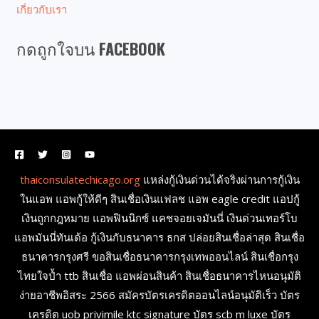
เกี่ยวกับเรา
กดถูกใจบน FACEBOOK
thaiconsulatechicago.org
แหล่งกู้เงินด่วนได้จริงผ่านการกู้เงิน
ในแอพ แอพกู้ให้ดีๆ สินเชื่อเงินแฟลช แอพ eagle credit แอปกู้
เงินถูกกฎหมาย แอพฟินนิกซ์ แคชจอยเจมันนี่ เงินด่วนเทอร์โบ
แอพมันนี่ทันเด้อ กู้เงินกับธนาคาร ธกส ปล่อยสินเชื่อล่าสุด สินเชื่อ
ธนาคารกรุงศรี ขอสินเชื่อธนาคารกรุงเทพออนไลน์ สินเชื่อกรุง
ไทยใจป้ำ ttb สินเชื่อ แอพผ่อนสินค้า สินเชื่อธนาคารไหนอนุมัติ
ง่ายอาชีพอิสระ 2566 สมัครบัตรเครดิตออนไลน์อนุมัติเร็ว บัตร
เครดิต uob privimile ktc signature บัตร scb m luxe บัตร