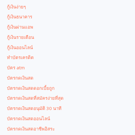
กู้เงินง่ายๆ
กู้เงินธนาคาร
กู้เงินผ่านแอพ
กู้เงินรายเดือน
กู้เงินออนไลน์
ทำบัตรเครดิต
บัตร atm
บัตรกดเงินสด
บัตรกดเงินสดดอกเบี้ยถูก
บัตรกดเงินสดที่สมัครง่ายที่สุด
บัตรกดเงินสดอนุมัติ 30 นาที
บัตรกดเงินสดออนไลน์
บัตรกดเงินสดอาชีพอิสระ