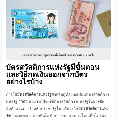
บัตรสวัสดิการแห่งรัฐมีขั้นตอน
และวิธีกดเงินออกจากบัตร
อย่างไรบ้าง
การใช้
บัตรสวัสดิการแห่งรัฐ
สำหรับผู้ที่ลงทะเบียนบัตรสวัสดิการ
แห่งรัฐ 2567 สามารถที่จะใช้บัตรสวัสดิการแห่งรัฐในการซื้อ
สินค้าผ่านทางร้านค้าประชารัฐได้ หรือจะใช้
บัตรสวัสดิการแห่ง
รัฐ
เงินสดกดจากตู้ เอทีเอ็ม กับทางธนาคารกรุงไทยเพื่อไปใช้จ่าย