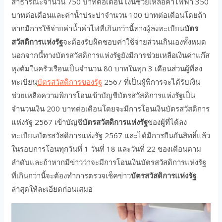
สาธารณะจำนวน 750 บาทต่อเดือน เงินช่วยเหลือค่าไฟฟ่า 350
บาทต่อเดือนและค่าน้ำประปาจำนวน 100 บาทต่อเดือนโดยถ้า
หากมีการใช้จ่ายค่าน้ำค่าไฟที่เกินกว่านี้ทางผู้ลงทะเบียน
บัตร
สวัสดิการแห่งรัฐ
จะต้องรับผิดชอบค่าใช้จ่ายส่วนเกินเองทั้งหมด
นอกจากนี้ทางบัตรสวัสดิการแห่งรัฐยังมีการช่วยเหลือเงินค่าแก๊ส
หุงต้มในครัวเรือนเป็นจำนวน 80 บาทในทุก 3 เดือนส่วนผู้ที่ลง
ทะเบียน
บัตรสวัสดิการของรัฐ
2567 ที่เป็นผู้พิการจะได้รับเงิน
ช่วยเหลือความพิการโอนเข้าบัญชีบัตรสวัสดิการแห่งรัฐเป็น
จำนวนเงิน 200 บาทต่อเดือนโดยจะมีการโอนเงินบัตรสวัสดิการ
แห่งรัฐ 2567 เข้าบัญชี
บัตรสวัสดิการแห่งรัฐ
ของผู้ที่ได้ลง
ทะเบียนบัตรสวัสดิการแห่งรัฐ 2567 และได้มีการยืนยันสิทธิ์แล้ว
ในรอบการโอนทุกวันที่ 1 วันที่ 18 และวันที่ 22 ของเดือนตาม
ลำดับและถ้าหากมีข่าวว่าจะมีการโอนเงินบัตรสวัสดิการแห่งรัฐ
ที่เกินกว่านี้จะต้องทำการตรวจเช็คข่าว
บัตรสวัสดิการแห่งรัฐ
ล่าสุดให้ละเอียดก่อนเสมอ