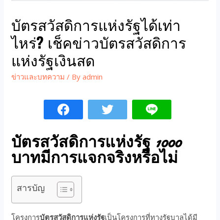
บัตรสวัสดิการแห่งรัฐได้เท่า
ไหร่? เช็คข่าวบัตรสวัสดิการ
แห่งรัฐเงินสด
ข่าวและบทความ
/ By
admin
บัตรสวัสดิการแห่งรัฐ 1000
บาทมีการแจกจริงหรือไม่
สารบัญ
โครงการ
บัตรสวัสดิการแห่งรัฐ
เป็นโครงการที่ทางรัฐบาลได้มี