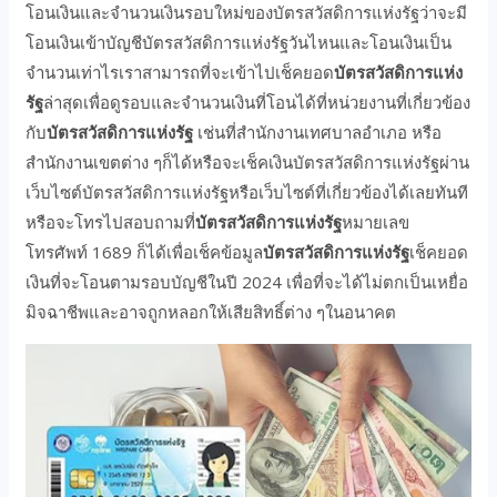
โอนเงินและจำนวนเงินรอบใหม่ของบัตรสวัสดิการแห่งรัฐว่าจะมี
โอนเงินเข้าบัญชีบัตรสวัสดิการแห่งรัฐวันไหนและโอนเงินเป็น
จำนวนเท่าไรเราสามารถที่จะเข้าไปเช็คยอด
บัตรสวัสดิการแห่ง
รัฐ
ล่าสุดเพื่อดูรอบและจำนวนเงินที่โอนได้ที่หน่วยงานที่เกี่ยวข้อง
กับ
บัตรสวัสดิการแห่งรัฐ
เช่นที่สำนักงานเทศบาลอำเภอ หรือ
สำนักงานเขตต่าง ๆก็ได้หรือจะเช็คเงินบัตรสวัสดิการแห่งรัฐผ่าน
เว็บไซต์บัตรสวัสดิการแห่งรัฐหรือเว็บไซต์ที่เกี่ยวข้องได้เลยทันที
หรือจะโทรไปสอบถามที่
บัตรสวัสดิการแห่งรัฐ
หมายเลข
โทรศัพท์ 1689 ก็ได้เพื่อเช็คข้อมูล
บัตรสวัสดิการแห่งรัฐ
เช็คยอด
เงินที่จะโอนตามรอบบัญชีในปี 2024 เพื่อที่จะได้ไม่ตกเป็นเหยื่อ
มิจฉาชีพและอาจถูกหลอกให้เสียสิทธิ์ต่าง ๆในอนาคต