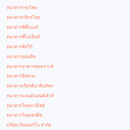
ธนาคารกรุงไทย
ธนาคารกสิกรไทย
ธนาคารซิตี้แบงก์
ธนาคารซีไอเอ็มบี
ธนาคารทิสโก้
ธนาคารออมสิน
ธนาคารอาคารสงเคราะห์
ธนาคารอิสลาม
ธนาคารเกียรตินาคินภัทร
ธนาคารแลนด์แอนด์เฮ้าส์
ธนาคารไทยพาณิชย์
ธนาคารไทยเครดิต
บริษัท เงินเทอร์โบ จำกัด