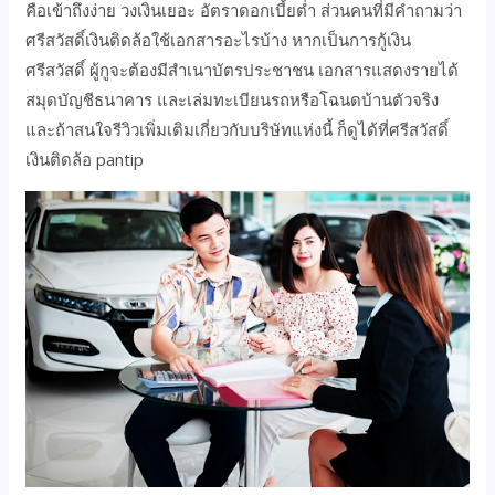
คือเข้าถึงง่าย วงเงินเยอะ อัตราดอกเบี้ยต่ำ ส่วนคนที่มีคำถามว่า
ศรีสวัสดิ์เงินติดล้อใช้เอกสารอะไรบ้าง หากเป็นการกู้เงิน
ศรีสวัสดิ์ ผู้กูจะต้องมีสำเนาบัตรประชาชน เอกสารแสดงรายได้
สมุดบัญชีธนาคาร และเล่มทะเบียนรถหรือโฉนดบ้านตัวจริง
และถ้าสนใจรีวิวเพิ่มเติมเกี่ยวกับบริษัทแห่งนี้ ก็ดูได้ที่ศรีสวัสดิ์
เงินติดล้อ pantip