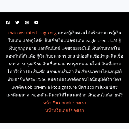
thaiconsulatechicago.org
แหล่งกู้เงินด่วนได้จริงผ่านการกู้เงิน
ในแอพ แอพกู้ให้ดีๆ สินเชื่อเงินแฟลช แอพ eagle credit แอปกู้
เงินถูกกฎหมาย แอพฟินนิกซ์ แคชจอยเจมันนี่ เงินด่วนเทอร์โบ
แอพมันนี่ทันเด้อ กู้เงินกับธนาคาร ธกส ปล่อยสินเชื่อล่าสุด สินเชื่อ
ธนาคารกรุงศรี ขอสินเชื่อธนาคารกรุงเทพออนไลน์ สินเชื่อกรุง
ไทยใจป้ำ ttb สินเชื่อ แอพผ่อนสินค้า สินเชื่อธนาคารไหนอนุมัติ
ง่ายอาชีพอิสระ 2566 สมัครบัตรเครดิตออนไลน์อนุมัติเร็ว บัตร
เครดิต uob privimile ktc signature บัตร scb m luxe บัตร
เครดิตธนาคารออมสิน คืนรถให้ไฟแนนซ์ หาเงินออนไลน์สายฟรี
หน้า Facebook ของเรา
หน้าทวิตเตอร์ของเรา