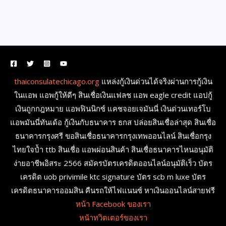
thaiconsulatechicago.org
แหล่งกู้เงินด่วนได้จริงผ่านการกู้เงิน
ในแอพ แอพกู้ให้ดีๆ สินเชื่อเงินแฟลช แอพ eagle credit แอปกู้
เงินถูกกฎหมาย แอพฟินนิกซ์ แคชจอยเจมันนี่ เงินด่วนเทอร์โบ
แอพมันนี่ทันเด้อ กู้เงินกับธนาคาร ธกส ปล่อยสินเชื่อล่าสุด สินเชื่อ
ธนาคารกรุงศรี ขอสินเชื่อธนาคารกรุงเทพออนไลน์ สินเชื่อกรุง
ไทยใจป้ำ ttb สินเชื่อ แอพผ่อนสินค้า สินเชื่อธนาคารไหนอนุมัติ
ง่ายอาชีพอิสระ 2566 สมัครบัตรเครดิตออนไลน์อนุมัติเร็ว บัตร
เครดิต uob privimile ktc signature บัตร scb m luxe บัตร
เครดิตธนาคารออมสิน คืนรถให้ไฟแนนซ์ หาเงินออนไลน์สายฟรี
หน้า Facebook ของเรา
หน้าทวิตเตอร์ของเรา