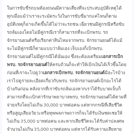
ในการขับขี่รถบนท้องถนนมีความเสี่ยงที่จะประสบอุบัติเหตุได้
ทุกเมื่อแม้ว่าเราจะระมัดระวังในการขับขี่มากแค่ไหนก็ตาม
อุบัติเหตุก็อาจเกิดขึ้นได้ไม่ว่าจะรถชน เฉี่ยวชนมีคู่กรณีหรือขับ
รถล้มเองโดยไม่มีคู่กรณีเราก็สามารถที่จะเบิกพรบ. รถ
จักรยานยนต์หรือเรียกค่าสินไหมจากพรบ. จักรยานยนต์ได้แม้
จะไม่มีคู่กรณีก็ตามแบบว่าล้มเอง เจ็บเองก็เบิกพรบ.
จักรยานยนต์ไม่มีคู่กรณีได้นั่นเอง ซึ่งจะต้องเตรียม
เอกสารเบิก
พรบ. รถจักรยานยนต์
ให้ครบถ้วนก็จะทำให้เบิกเงินได้เร็วขึ้นโดย
ก่อนที่เราจะไปดูว่า
เอกสารเบิกพรบ. รถจักรยานยนต์
มีอะไรบ้าง
เราไปดูรายละเอียดเกี่ยวกับพรบ. รถจักรยานยนต์เบิกอะไรได้
บ้างกันก่อน หลังจากที่เราขับรถล้มเองหากเราได้รับบาดเจ็บก็
สามารถที่จะเบิกค่ารักษาพยาบาลพรบ. รถจักรยานยนต์ได้ตามที่
จ่ายจริงโดยไม่เกิน 30,000 บาทต่อคน แต่หากกรณีที่เสียชีวิต
หรือสูญเสียอวัยวะหรือทุพพลภาพถาวรก็จะได้รับเงินชดเชยให้
ไม่เกิน 35,000 บาทต่อคน และหากเสียชีวิตจะได้รับค่าปลงศพ
จำนวนไม่เกิน 35,000 บาทต่อคน แต่หากได้รับความเสียหาย