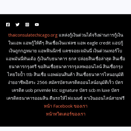
thaiconsulatechicago.org
แหล่งกู้เงินด่วนได้จริงผ่านการกู้เงิน
ในแอพ แอพกู้ให้ดีๆ สินเชื่อเงินแฟลช แอพ eagle credit แอปกู้
เงินถูกกฎหมาย แอพฟินนิกซ์ แคชจอยเจมันนี่ เงินด่วนเทอร์โบ
แอพมันนี่ทันเด้อ กู้เงินกับธนาคาร ธกส ปล่อยสินเชื่อล่าสุด สินเชื่อ
ธนาคารกรุงศรี ขอสินเชื่อธนาคารกรุงเทพออนไลน์ สินเชื่อกรุง
ไทยใจป้ำ ttb สินเชื่อ แอพผ่อนสินค้า สินเชื่อธนาคารไหนอนุมัติ
ง่ายอาชีพอิสระ 2566 สมัครบัตรเครดิตออนไลน์อนุมัติเร็ว บัตร
เครดิต uob privimile ktc signature บัตร scb m luxe บัตร
เครดิตธนาคารออมสิน คืนรถให้ไฟแนนซ์ หาเงินออนไลน์สายฟรี
หน้า Facebook ของเรา
หน้าทวิตเตอร์ของเรา